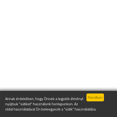
Annak érdekében, hogy Önnek a legjobb élményt
nyújtsuk "sütiket" használunk honlapunkon. Az
oldal használatával Ön beleegyezik a "sütik" használatába.