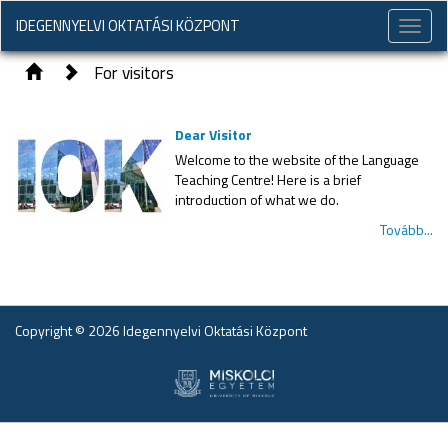
IDEGENNYELVI OKTATÁSI KÖZPONT
Toggle
naviga
For visitors
Dear Visitor
Welcome to the website of the Language
Teaching Centre! Here is a brief
introduction of what we do.
Tovább...
Copyright © 2026 Idegennyelvi Oktatási Központ