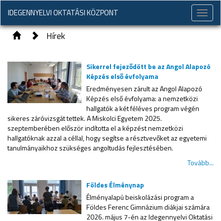
IDEGENNYELVI OKTATÁSI KÖZPONT
Toggle
naviga
Hírek
Sikerrel fejeződött be az Angol Alapozó
Képzés első évfolyama
Eredményesen zárult az Angol Alapozó
Képzés első évfolyama: a nemzetközi
hallgatók a két féléves program végén
sikeres záróvizsgát tettek. A Miskolci Egyetem 2025.
szeptemberében először indította el a képzést nemzetközi
hallgatóknak azzal a céllal, hogy segítse a résztvevőket az egyetemi
tanulmányaikhoz szükséges angoltudás fejlesztésében.
Tovább...
Földes Élménynap
Élményalapú beiskolázási program a
Földes Ferenc Gimnázium diákjai számára
2026. május 7-én az Idegennyelvi Oktatási