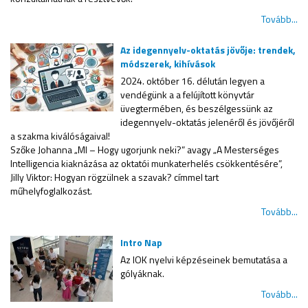
Tovább...
Az idegennyelv-oktatás jövője: trendek,
módszerek, kihívások
2024. október 16. délután legyen a
vendégünk a a felújított könyvtár
üvegtermében, és beszélgessünk az
idegennyelv-oktatás jelenéről és jövőjéről
a szakma kiválóságaival!
Szőke Johanna „MI – Hogy ugorjunk neki?” avagy „A Mesterséges
Intelligencia kiaknázása az oktatói munkaterhelés csökkentésére”,
Jilly Viktor: Hogyan rögzülnek a szavak? címmel tart
műhelyfoglalkozást.
Tovább...
Intro Nap
Az IOK nyelvi képzéseinek bemutatása a
gólyáknak.
Tovább...