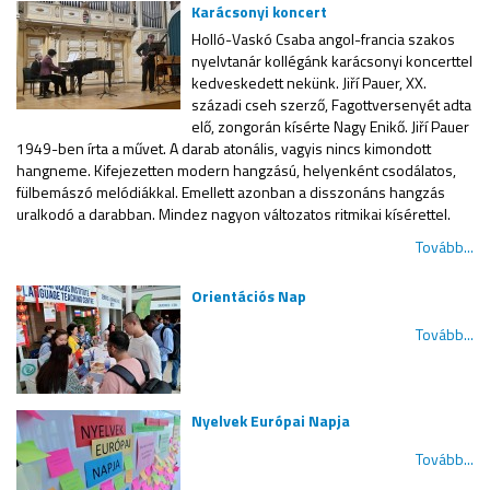
Karácsonyi koncert
Holló-Vaskó Csaba angol-francia szakos
nyelvtanár kollégánk karácsonyi koncerttel
kedveskedett nekünk. Jiří Pauer, XX.
századi cseh szerző, Fagottversenyét adta
elő, zongorán kísérte Nagy Enikő. Jiří Pauer
1949-ben írta a művet. A darab atonális, vagyis nincs kimondott
hangneme. Kifejezetten modern hangzású, helyenként csodálatos,
fülbemászó melódiákkal. Emellett azonban a disszonáns hangzás
uralkodó a darabban. Mindez nagyon változatos ritmikai kísérettel.
Tovább...
Orientációs Nap
Tovább...
Nyelvek Európai Napja
Tovább...