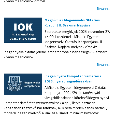
kívánó megoldások címmel.
Tovább...
Meghívó az Idegennyelvi Oktatási
Központ II. Szakmai Napjára
Szeretettel meghívjuk 2025. november 27.
15:00-i kezdettel a Miskolci Egyetem
Idegennyelvi Oktatási Központjának II.
Szakmai Napjára, melynek címe Az
idegennyelv-oktatás jelene: embert próbáló nehézségek – embert
kívánó megoldások.
Tovább...
Idegen nyelvi kompetenciamérés a
2025. nyári vizsgaidőszakban
A Miskolci Egyetem Idegennyelvi Oktatási
Központja a 2024/25-ös tanév nyári
vizsgaidőszakában kötelező idegen nyelvi
kompetenciamérést szervez azoknak alap-, illetve osztatlan
képzésben részvevő hallgatóknak, akik nem rendelkeznek bármely
modern idegen nyelvből államilag elismert, minimum középfokú