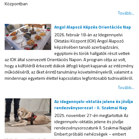
Központban
Tovább...
Angol Alapozó Képzés Orientációs Nap
2026. február 18-án az Idegennyelvi
Oktatási Központ (IOK) Angol Alapozó
képzésében tanuló azerbajdzsáni,
egyiptomi és török hallgatók részt vettek
az IOK által szervezett Orientációs Napon. A program célja az volt,
hogy a külföldről érkezett diákok átfogó képet kapjanak az intézmény
működéséről, az őket érintő tanulmányi követelményekről, valamint a
mindennapi egyetemi élettel kapcsolatos legfontosabb tudnivalókról.
Tovább...
Az idegennyelv-oktatás jelene és jövője
rendezvénysorozat - II. Szakmai Nap
2025. november 27-én megtartottuk Az
idegennyelv-oktatás jelene és jövője
rendezvénysorozatunk II. Szakmai Napját
Embert próbáló nehézségek – embert