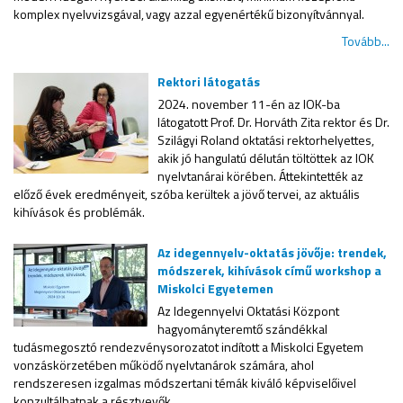
komplex nyelvvizsgával, vagy azzal egyenértékű bizonyítvánnyal.
Tovább...
Rektori látogatás
2024. november 11-én az IOK-ba
látogatott Prof. Dr. Horváth Zita rektor és Dr.
Szilágyi Roland oktatási rektorhelyettes,
akik jó hangulatú délután töltöttek az IOK
nyelvtanárai körében. Áttekintették az
előző évek eredményeit, szóba kerültek a jövő tervei, az aktuális
kihívások és problémák.
Az idegennyelv-oktatás jövője: trendek,
módszerek, kihívások című workshop a
Miskolci Egyetemen
Az Idegennyelvi Oktatási Központ
hagyományteremtő szándékkal
tudásmegosztó rendezvénysorozatot indított a Miskolci Egyetem
vonzáskörzetében működő nyelvtanárok számára, ahol
rendszeresen izgalmas módszertani témák kiváló képviselőivel
konzultálhatnak a résztvevők.