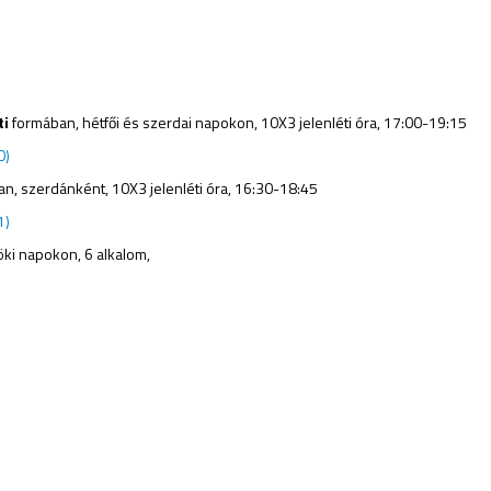
ti
formában, hétfői és szerdai napokon, 10X3 jelenléti óra, 17:00-19:15
0)
n, szerdánként, 10X3 jelenléti óra, 16:30-18:45
1)
öki napokon, 6 alkalom,