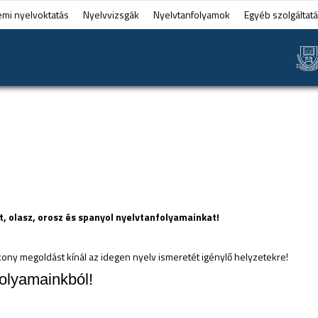
emi nyelvoktatás
Nyelvvizsgák
Nyelvtanfolyamok
Egyéb szolgáltat
t, olasz, orosz és spanyol nyelvtanfolyamainkat!
ony megoldást kínál az idegen nyelv ismeretét igénylő helyzetekre!
olyamainkból!