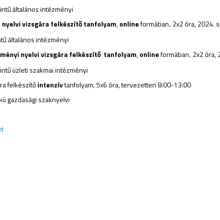
ntű általános intézményi
 nyelvi vizsgára felkészítő tanfolyam
,
online
formában
2x2 óra, 2024. 
,
tű általános intézményi
zményi nyelvi vizsgára felkészítő tanfolyam
,
online
formában
2x2 óra, 
,
ntű üzleti szakmai intézményi
ra felkészítő
intenzív
tanfolyam, 5x6 óra, tervezetten 8:00-13:00
ú gazdasági szaknyelvi
et