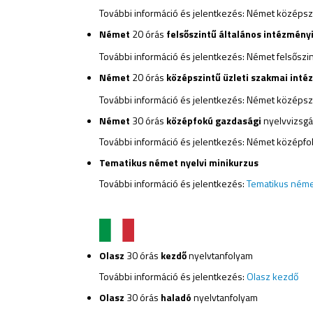
További információ és jelentkezés:
Német
középszi
Német
20 órás
felsőszintű általános intézményi
További információ és jelentkezés:
Német
felsőszin
Német
20 órás
középszintű üzleti szakmai inté
További információ és jelentkezés:
Német
középszi
Német
30 órás
középfokú
gazdasági
nyelvvizsgá
További információ és jelentkezés:
Német
középfok
Tematikus német nyelvi minikurzus
További információ és jelentkezés:
Tematikus ném
Olasz
30 órás
kezdő
nyelvtanfolyam
További információ és jelentkezés:
Olasz kezdő
Olasz
30 órás
haladó
nyelvtanfolyam