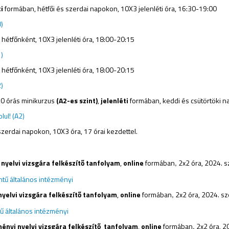
ti
formában, hétfői és szerdai napokon, 10X3 jelenléti óra, 16:30-19:00
)
hétfőnként, 10X3 jelenléti óra, 18:00-20:15
)
hétfőnként, 10X3 jelenléti óra, 18:00-20:15
)
0 órás minikurzus
(
A2
-es szint)
,
jelenléti
formában, keddi és csütörtöki n
lul! (A2)
szerdai
napokon, 10X3 óra, 17 órai kezdettel.
nyelvi vizsgára felkészítő tanfolyam
,
online
formában
2x2 óra, 2024. 
,
tű általános intézményi
nyelvi vizsgára felkészítő tanfolyam
,
online
formában
2x2 óra, 2024. s
,
tű általános intézményi
ényi nyelvi vizsgára felkészítő tanfolyam
,
online
formában
2x2 óra, 2
,