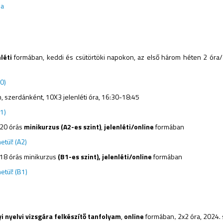
ia
léti
formában, keddi és csütörtöki napokon, az első három héten 2 óra/al
0)
 szerdánként, 10X3 jelenléti óra, 16:30-18:45
1)
20 órás
minikurzus (
A2
-es szint)
,
jelenléti/online
formában
tül! (A2)
18 órás minikurzus
(
B1
-es szint),
jelenléti/online
formában
tül! (B1)
i nyelvi vizsgára felkészítő tanfolyam
,
online
formában
2x2 óra, 2024.
,