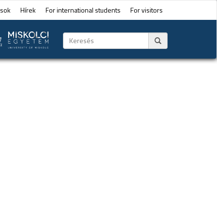
ások
Hírek
For international students
For visitors