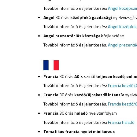
További információ és jelentkezés:
Angol középszin
Angol
30 órás
középfokú
gazdasági
nyelvvizsgára
További információ és jelentkezés:
Angol középfok
Angol pr
ezentációs készségek
fejlesztése
További információ és jelentkezés:
Angol prezentá
Francia
30 órás
A0
-s szintű
teljesen kezdő
,
onli
További információ és jelentkezés:
Francia kezdő (
Francia
30 órás
kezdő/újrakezdő intenzív
nyelvt
További információ és jelentkezés:
Francia kezdő/
Francia
30 órás
haladó
nyelvtanfolyam
További információ és jelentkezés:
Francia haladó
Tematikus francia nyelvi minikurzus