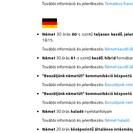
További információ és jelentkezés:
Tematikus franc
Német
30 órás
A0
-s szintű
teljesen kezdő
,
jelen
18:15.
További információ és jelentkezés:
N
émet kezdő (A
Német
30 órás
A1
-s szintű
kezdő
,
hibrid
formában,
További információ és jelentkezés:
Német kezdő (A
"Beszéljünk németül!"
kommunikáció központú
További információ és jelentkezés:
Beszéljünk néme
"Beszéljünk németül!" kommunikáció központú
További információ és jelentkezés:
B
eszéljünk néme
Német
30 órás
haladó
nyelvtanfolyam
További információ és jelentkezés:
Német haladó
Német
20 órás
középszintű általános intézmény