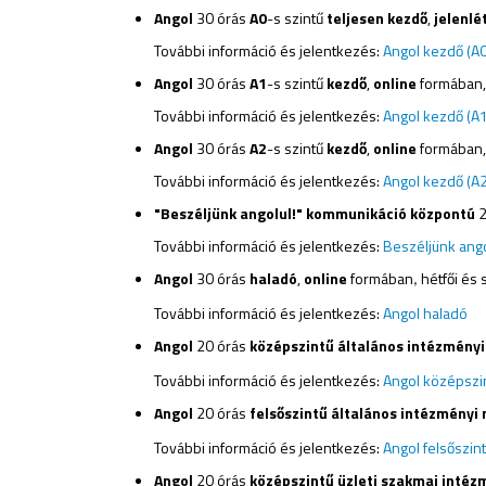
Angol
30 órás
A0
-s szintű
teljesen kezdő
,
jelenlé
További információ és jelentkezés:
Angol kezdő (A0
Angol
30 órás
A1
-s szintű
kezdő
,
online
formában, 
További információ és jelentkezés:
Angol kezdő (A1
Angol
30 órás
A2
-s szintű
kezdő
,
online
formában, 
További információ és jelentkezés:
Angol kezdő (A2
"Beszéljünk angolul!" kommunikáció központú
2
További információ és jelentkezés:
Beszéljünk ango
Angol
30 órás
haladó
,
online
formában
hétfői és 
,
További információ és jelentkezés:
Angol haladó
Angol
20 órás
középszintű általános intézményi 
További információ és jelentkezés:
Angol középszin
Angol
20 órás
felsőszintű általános intézményi 
További információ és jelentkezés:
Angol felsőszin
Angol
20 órás
középszintű üzleti szakmai intézm