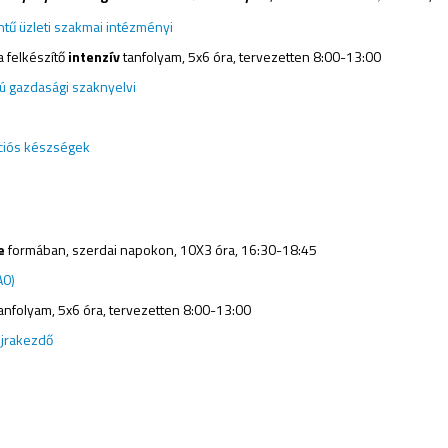
tű üzleti szakmai intézményi
 felkészítő
intenzív
tanfolyam, 5x6 óra, tervezetten 8:00-13:00
ú gazdasági szaknyelvi
ciós készségek
ne
formában, szerdai napokon, 10X3 óra, 16:30-18:45
A0)
anfolyam, 5x6 óra, tervezetten 8:00-13:00
újrakezdő