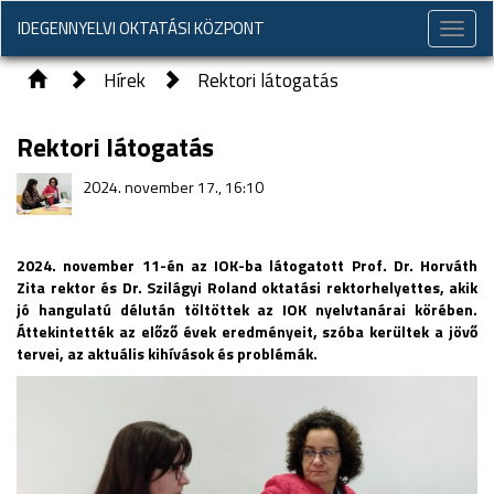
IDEGENNYELVI OKTATÁSI KÖZPONT
Toggle
naviga
Hírek
Rektori látogatás
Rektori látogatás
2024. november 17., 16:10
2024. november 11-én az IOK-ba látogatott Prof. Dr. Horváth
Zita rektor és Dr. Szilágyi Roland oktatási rektorhelyettes, akik
jó hangulatú délután töltöttek az IOK nyelvtanárai körében.
Áttekintették az előző évek eredményeit, szóba kerültek a jövő
tervei, az aktuális kihívások és problémák.