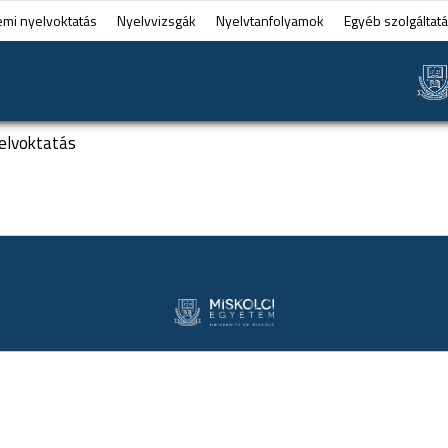
emi nyelvoktatás
Nyelvvizsgák
Nyelvtanfolyamok
Egyéb szolgáltat
elvoktatás