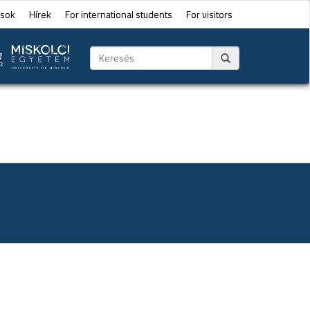
ások
Hírek
For international students
For visitors